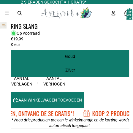
2 SIERADEN GEKOCHT = 1 GRATIS*
TOTA
AANT
ARTIKELE
WINKELWA
0
RING SLANG
Op voorraad
€19,99
Kleur
Goud
Zilver
AANTAL
AANTAL
VERLAGEN
VERHOGEN
AAN WINKELWAGEN TOEVOEGEN
UCTEN, ONTVANG DE 3E GRATIS*!
KOOP 2 PRODUCTEN
*Voeg drie producten toe aan je winkelmandje en de korting wordt
automatisch toegepast.