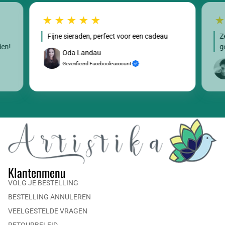
Fijne sieraden, perfect voor een cadeau
Z
den!
g
Oda Landau
Geverifieerd Facebook-account
Klantenmenu
VOLG JE BESTELLING
BESTELLING ANNULEREN
VEELGESTELDE VRAGEN
RETOURBELEID