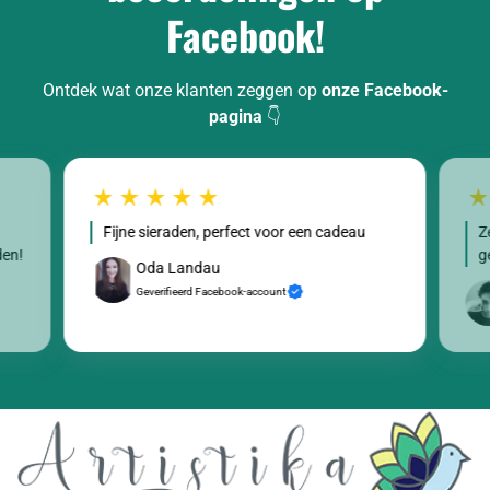
Facebook!
Ontdek wat onze klanten zeggen op
onze Facebook-
pagina
👇
Fijne sieraden, perfect voor een cadeau
Z
den!
g
Oda Landau
Geverifieerd Facebook-account