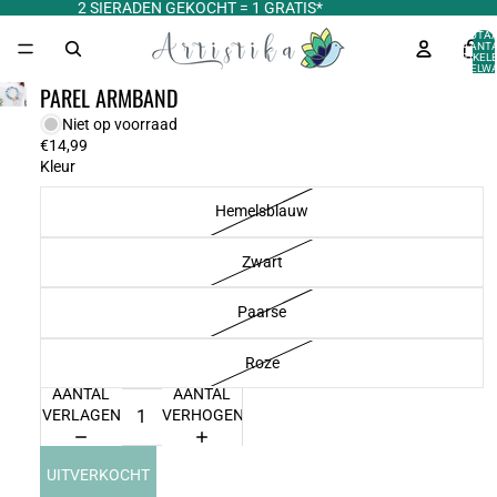
2 SIERADEN GEKOCHT = 1 GRATIS*
TOTA
AANT
ARTIKELE
WINKELWA
0
PAREL ARMBAND
Niet op voorraad
€14,99
Kleur
Hemelsblauw
Zwart
Paarse
Roze
AANTAL
AANTAL
VERLAGEN
VERHOGEN
UITVERKOCHT