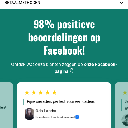
BETAALMETHODEN
98% positieve
beoordelingen op
Facebook!
Ontdek wat onze klanten zeggen op
onze Facebook-
pagina
👇
Fijne sieraden, perfect voor een cadeau
Z
den!
g
Oda Landau
Geverifieerd Facebook-account