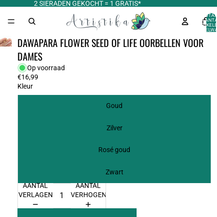
2 SIERADEN GEKOCHT = 1 GRATIS*
TOTA
AANT
ARTIKELE
WINKELWA
0
DAWAPARA FLOWER SEED OF LIFE OORBELLEN VOOR
DAMES
Op voorraad
€16,99
Kleur
Goud
Zilver
Rosé goud
Zwart
AANTAL
AANTAL
VERLAGEN
VERHOGEN