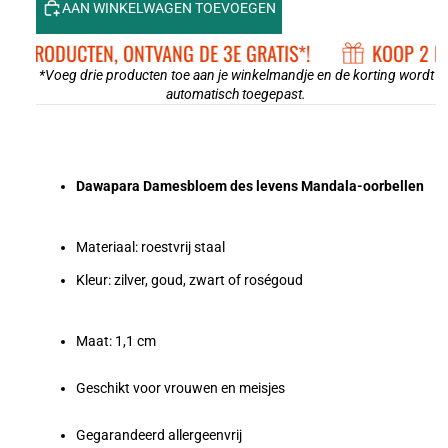
AAN WINKELWAGEN TOEVOEGEN
 2 PRODUCTEN, ONTVANG DE 3E GRATIS*!
KOOP 2 PR
*Voeg drie producten toe aan je winkelmandje en de korting wordt
automatisch toegepast.
Dawapara Damesbloem des levens Mandala-oorbellen
Materiaal: roestvrij staal
Kleur: zilver, goud, zwart of roségoud
Maat: 1,1 cm
Geschikt voor vrouwen en meisjes
Gegarandeerd allergeenvrij