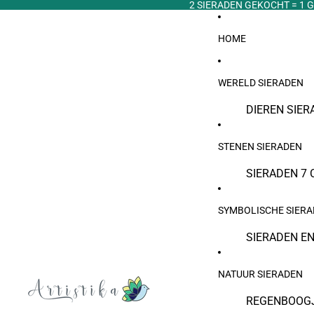
2 SIERADEN GEKOCHT = 1 G
HOME
WERELD SIERADEN
DIEREN SIER
ARABISCHE 
STENEN SIERADEN
BOEDDHISTI
SIERADEN
SIERADEN 7 
EGYPTISCHE
TIJGEROOG 
SYMBOLISCHE SIER
ETNISCHE E
PAREL SIER
SIERADEN E
JOODSE SIE
MAANSTEEN 
ANKERJUWE
GRIEKSE (T
GEBOORTEST
NATUUR SIERADEN
LEVENSBOOM
VIKING SIER
NATUURSTEN
REGENBOOG
DROMENVAN
BRAZILIAAN