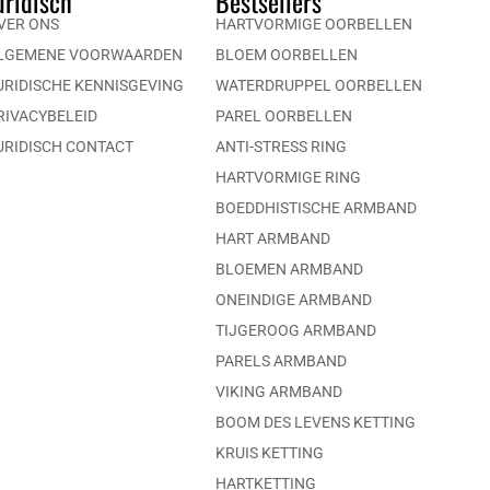
uridisch
Bestsellers
VER ONS
HARTVORMIGE OORBELLEN
LGEMENE VOORWAARDEN
BLOEM OORBELLEN
URIDISCHE KENNISGEVING
WATERDRUPPEL OORBELLEN
RIVACYBELEID
PAREL OORBELLEN
URIDISCH CONTACT
ANTI-STRESS RING
HARTVORMIGE RING
BOEDDHISTISCHE ARMBAND
HART ARMBAND
BLOEMEN ARMBAND
ONEINDIGE ARMBAND
TIJGEROOG ARMBAND
PARELS ARMBAND
VIKING ARMBAND
BOOM DES LEVENS KETTING
KRUIS KETTING
HARTKETTING