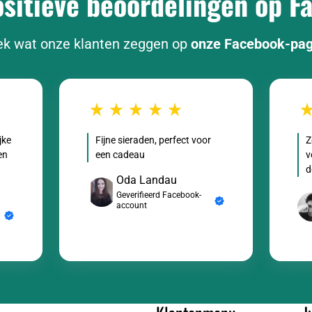
itieve beoordelingen op F
k wat onze klanten zeggen op
onze Facebook-pa
jke
Fijne sieraden, perfect voor
Z
en
een cadeau
v
d
Oda Landau
Geverifieerd Facebook-
account