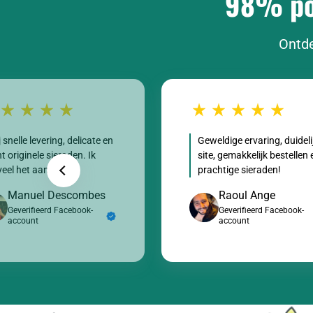
98% pos
Ontde
j snelle levering, delicate en
Geweldige ervaring, duideli
t originele sieraden. Ik
site, gemakkelijk bestellen 
eel het aan!
prachtige sieraden!
Manuel Descombes
Raoul Ange
Geverifieerd Facebook-
Geverifieerd Facebook-
account
account