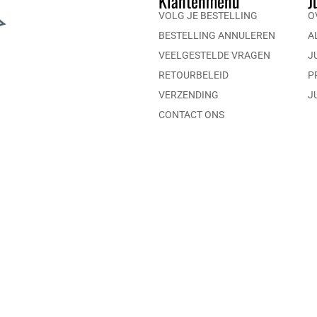
Klantenmenu
J
VOLG JE BESTELLING
O
BESTELLING ANNULEREN
A
VEELGESTELDE VRAGEN
J
RETOURBELEID
P
VERZENDING
J
CONTACT ONS