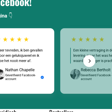
acebook!
gina
👇
eer tevreden, ik ben gevallen
Een kleine vertraging in d
oor een geluksjuweel en ik
levering, maar het was h
oe het nooit meer af.
waard, de hanger is prac
Nathan Chapelle
Rebecca Bertholt
Geverifieerd Facebook-
Geverifieerd Facebook-
account
account