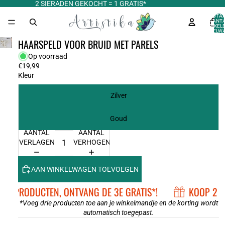
2 SIERADEN GEKOCHT = 1 GRATIS*
TOTA
AANT
ARTIKELE
WINKELWA
0
HAARSPELD VOOR BRUID MET PARELS
Op voorraad
€19,99
Kleur
Zilver
Goud
AANTAL
AANTAL
VERLAGEN
VERHOGEN
AAN WINKELWAGEN TOEVOEGEN
 2 PRODUCTEN, ONTVANG DE 3E GRATIS*!
KOOP 2 P
*Voeg drie producten toe aan je winkelmandje en de korting wordt
automatisch toegepast.