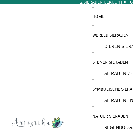
2 SIERADEN GEKOCHT = 1 G
HOME
WERELD SIERADEN
DIEREN SIER
ARABISCHE 
STENEN SIERADEN
BOEDDHISTI
SIERADEN
SIERADEN 7 
EGYPTISCHE
TIJGEROOG 
SYMBOLISCHE SIER
ETNISCHE E
PAREL SIER
SIERADEN E
JOODSE SIE
MAANSTEEN 
ANKERJUWE
GRIEKSE (T
GEBOORTEST
NATUUR SIERADEN
LEVENSBOOM
VIKING SIER
NATUURSTEN
REGENBOOG
DROMENVAN
BRAZILIAAN