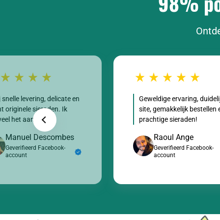
98% pos
Ontde
j snelle levering, delicate en
Geweldige ervaring, duideli
t originele sieraden. Ik
site, gemakkelijk bestellen 
eel het aan!
prachtige sieraden!
Manuel Descombes
Raoul Ange
Geverifieerd Facebook-
Geverifieerd Facebook-
account
account