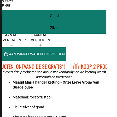
€19,99
Kleur
Goud
Zilver
AANTAL
AANTAL
VERLAGEN
VERHOGEN
AAN WINKELWAGEN TOEVOEGEN
TEN, ONTVANG DE 3E GRATIS*!
KOOP 2 PRODUCTEN,
*Voeg drie producten toe aan je winkelmandje en de korting wordt
automatisch toegepast.
Maagd Maria hanger ketting - Onze Lieve Vrouw van
Guadeloupe
Materiaal: roestvrij staal
Kleur: zilver of goud