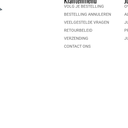
Klantenmenu
J
VOLG JE BESTELLING
O
BESTELLING ANNULEREN
A
VEELGESTELDE VRAGEN
J
RETOURBELEID
P
VERZENDING
J
CONTACT ONS