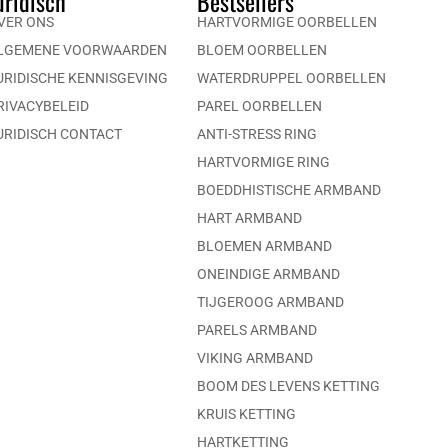
uridisch
Bestsellers
VER ONS
HARTVORMIGE OORBELLEN
LGEMENE VOORWAARDEN
BLOEM OORBELLEN
URIDISCHE KENNISGEVING
WATERDRUPPEL OORBELLEN
RIVACYBELEID
PAREL OORBELLEN
URIDISCH CONTACT
ANTI-STRESS RING
HARTVORMIGE RING
BOEDDHISTISCHE ARMBAND
HART ARMBAND
BLOEMEN ARMBAND
ONEINDIGE ARMBAND
TIJGEROOG ARMBAND
PARELS ARMBAND
VIKING ARMBAND
BOOM DES LEVENS KETTING
KRUIS KETTING
HARTKETTING