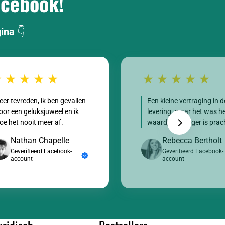
acebook!
gina
👇
eer tevreden, ik ben gevallen
Een kleine vertraging in d
oor een geluksjuweel en ik
levering, maar het was h
oe het nooit meer af.
waard, de hanger is prac
Nathan Chapelle
Rebecca Bertholt
Geverifieerd Facebook-
Geverifieerd Facebook-
account
account