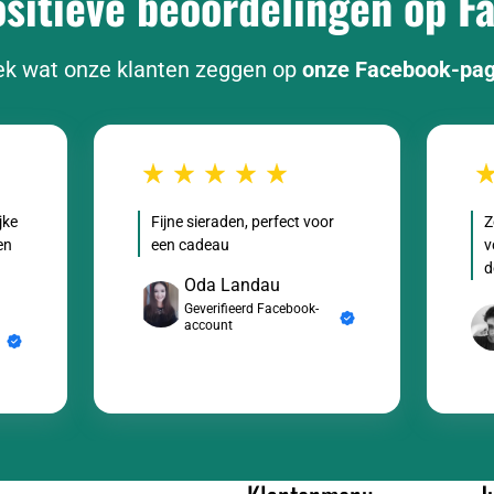
itieve beoordelingen op F
k wat onze klanten zeggen op
onze Facebook-pa
jke
Fijne sieraden, perfect voor
Z
en
een cadeau
v
d
Oda Landau
Geverifieerd Facebook-
account