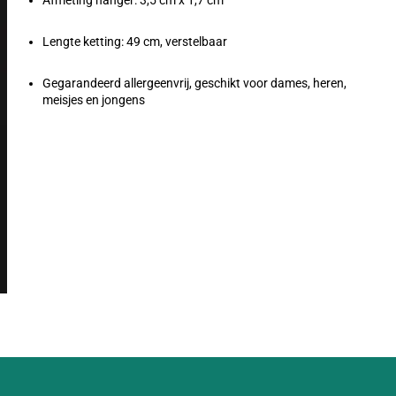
Afmeting hanger: 3,5 cm x 1,7 cm
Lengte ketting: 49 cm, verstelbaar
Gegarandeerd allergeenvrij, geschikt voor dames, heren,
meisjes en jongens