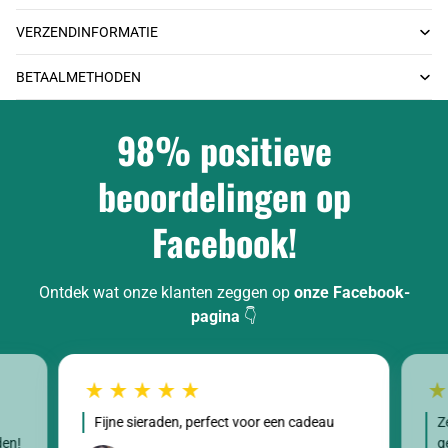
VERZENDINFORMATIE
BETAALMETHODEN
98% positieve
beoordelingen op
Facebook!
Ontdek wat onze klanten zeggen op
onze Facebook-
pagina
👇
Fijne sieraden, perfect voor een cadeau
Z
den!
g