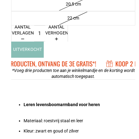
20,5 cm
22 cm
AANTAL
AANTAL
VERLAGEN
VERHOGEN
UITVERKOCHT
 2 PRODUCTEN, ONTVANG DE 3E GRATIS*!
KOOP 2 PR
*Voeg drie producten toe aan je winkelmandje en de korting wordt
automatisch toegepast.
Leren levensboomarmband voor heren
Materiaal: roestvrij staal en leer
Kleur: zwart en goud of zilver