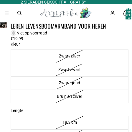
2 SIERADEN GEKOCHT = 1 GRATIS*
TOTA
AANT
ARTIKELE
WINKELWA
0
LEREN LEVENSBOOMARMBAND VOOR HEREN
Niet op voorraad
€19,99
Kleur
Zwart zilver
Zwart zwart
Zwart goud
Bruin en zilver
Lengte
18,5 cm