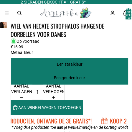
2 SIERADEN GEKOCHT = 1 GRATIS*
TOTA
AANT
ARTIKELE
WINKELWA
0
WIEL VAN HECATE STROPHALOS HANGENDE
OORBELLEN VOOR DAMES
Op voorraad
€16,99
Metaal kleur
Een staalkleur
Een gouden kleur
AANTAL
AANTAL
VERLAGEN
VERHOGEN
AAN WINKELWAGEN TOEVOEGEN
 2 PRODUCTEN, ONTVANG DE 3E GRATIS*!
KOOP 2 PR
*Voeg drie producten toe aan je winkelmandje en de korting wordt