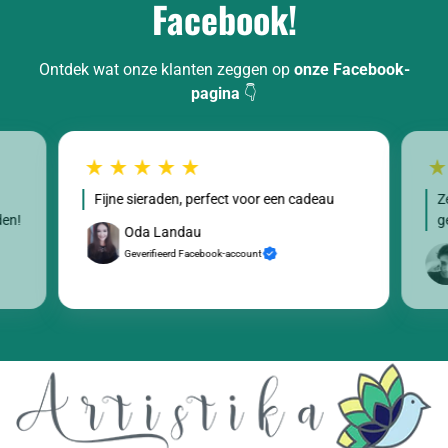
Facebook!
Ontdek wat onze klanten zeggen op
onze Facebook-
pagina
👇
Fijne sieraden, perfect voor een cadeau
Z
den!
g
Oda Landau
Geverifieerd Facebook-account