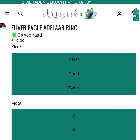
2 SIERADEN GEKOCHT = 1 GRATIS*
TOTA
AANT
ARTIKELE
WINKELWA
0
ZILVER EAGLE ADELAAR RING
Op voorraad
€19,99
Kleur
Zilver
Goud
Zwart
Maat
7
8