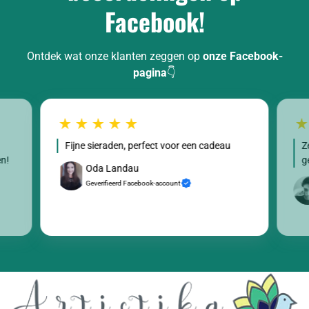
Facebook!
Ontdek wat onze klanten zeggen op
onze Facebook-
pagina
👇
Fijne sieraden, perfect voor een cadeau
Z
en!
g
Oda Landau
Geverifieerd Facebook-account